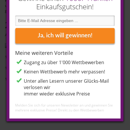
Preise seither immer attraktiver. Du findest hier in chronologisch
Einkaufsgutschein!
umgekehrter Reihenfolge alle bisher verlosten Preise und die
glücklichen Gewinner.
2018 ausgelost
August 2018 => 1’000 CHF Migros-Gutschein. Rahel aus Zuzwil (SG).
Ja, ich will gewinnen!
Meine weiteren Vorteile
16.01.2018 => 1 x Vignette 2018. Franz aus Emmenbrücke (LU)
Zugang zu über 1'000 Wettbewerben
16.01.2018 => 1 x Vignette 2018. Roland aus Glattfelden (ZH)
Keinen Wettbewerb mehr verpassen!
16.01.2018 => 1 x Vignette 2018. Paul aus Wislikofen (AG)
Unter allen Lesern unserer Glücks-Mail
verlosen wir
immer wieder exklusive Preise
Melden Sie sich für unseren Newsletter an und gewinnen Sie
mehrere exklusive Preise!
Direkt zu den Wettbewerben