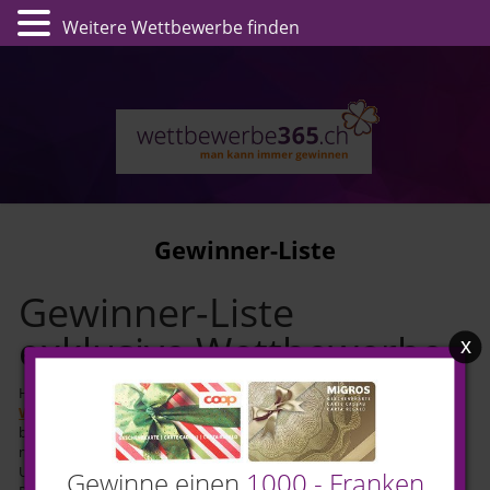
Weitere Wettbewerbe finden
Gewinner-Liste
Gewinner-Liste
exklusive Wettbewerbe
x
Hallo. Wie Du bestimmt gesehen hast, führen wir auch
Wettbewerbe
durch, bei denen wir selber Preise verlosen. Meistens
bedarf es nur, dass Du unsere Glücksmail abonnierst, und schon
nimmst auch Du teil.
Hier kannst Du dich anmelden
.
Unsere Webseite wurde 2015 lanciert und wie Du siehst, wurden die
Gewinne einen
1000.- Franken