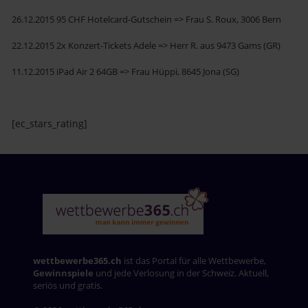
26.12.2015 95 CHF Hotelcard-Gutschein => Frau S. Roux, 3006 Bern
22.12.2015 2x Konzert-Tickets Adele => Herr R. aus 9473 Gams (GR)
11.12.2015 iPad Air 2 64GB => Frau Hüppi, 8645 Jona (SG)
[ec_stars_rating]
wettbewerbe365.ch
ist das Portal für alle Wettbewerbe,
Gewinnspiele
und jede Verlosung in der Schweiz. Aktuell,
seriös und gratis.