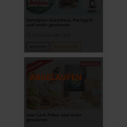
Hotelplan Gutschein, Partygrill
und mehr gewinnen
bis Oktober 28th, 2018
MITMACHEN
MEHR ERFAHREN
Low Carb Paket und mehr
gewinnen