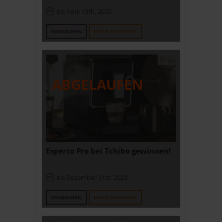
bis April 13th, 2020
MITMACHEN
MEHR ERFAHREN
Esperto Pro bei Tchibo gewinnen!
bis Dezember 31st, 2023
MITMACHEN
MEHR ERFAHREN