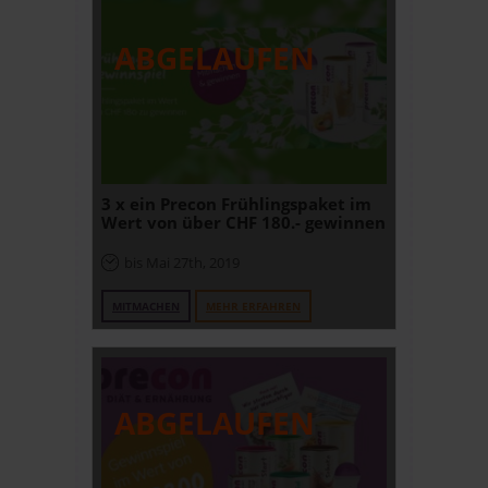
3 x ein Precon Frühlingspaket im
Wert von über CHF 180.- gewinnen
bis Mai 27th, 2019
MITMACHEN
MEHR ERFAHREN