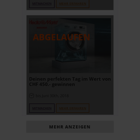
MITMACHEN
MEHR ERFAHREN
Deinen perfekten Tag im Wert von
CHF 450.- gewinnen
bis Juni 30th, 2018
MITMACHEN
MEHR ERFAHREN
MEHR ANZEIGEN