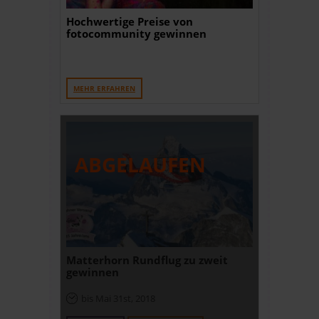
Hochwertige Preise von
fotocommunity gewinnen
MEHR ERFAHREN
Matterhorn Rundflug zu zweit
gewinnen
bis Mai 31st, 2018