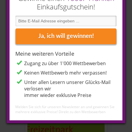
Einkaufsgutschein!
Exklusives Erlebnis-Wochenende
mit Langlaufkurs im Wert von CHF
1’500.- gewinnen!
bis Februar 28th, 2024
Ja, ich will gewinnen!
MITMACHEN
MEHR ERFAHREN
Meine weiteren Vorteile
Zugang zu über 1'000 Wettbewerben
Keinen Wettbewerb mehr verpassen!
Unter allen Lesern unserer Glücks-Mail
verlosen wir
immer wieder exklusive Preise
Melden Sie sich für unseren Newsletter an und gewinnen Sie
mehrere exklusive Preise!
Direkt zu den Wettbewerben