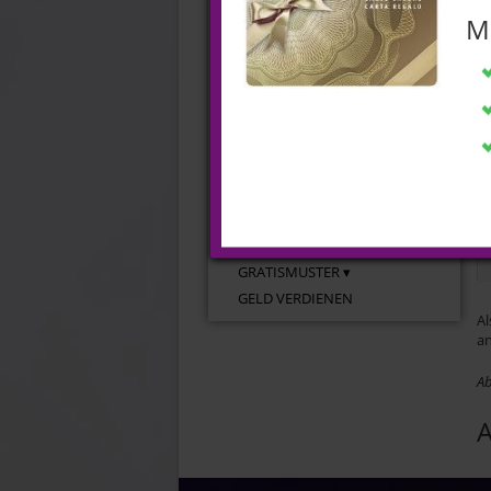
Kategorien
Me
ADVENTSKALENDER-
GEWINNSPIELE
AUTO
GELD
REISE
Ferien
TICKETS
Sprachaufenthalt
Event-Tickets
ELEKTRONIK
J
Wellness
Flugtickets
Fernseher
SHOPPING
Kinotickets
Notebook
Beauty
ERLEBNISSE
Konzerttickets
Smartphones & Tablets
Essen & Trinken
GRATISMUSTER
Open-Air Tickets, Festival
IPad
Gutschein
Gratis-Produkte
GELD VERDIENEN
Tickets
IPhone
Haushalt & Wohnen
Al
Dienstleistungen & Finanzen
Kosmetik
Sport-Tickets
an
Mode
Lebensmittel
Sport
Baby
Ab
A