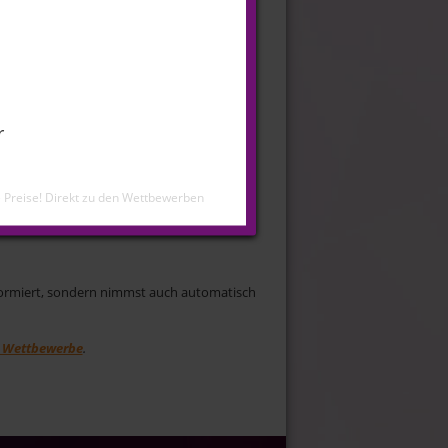
r
 Preise!
Direkt zu den Wettbewerben
formiert, sondern nimmst auch automatisch
e Wettbewerbe
.