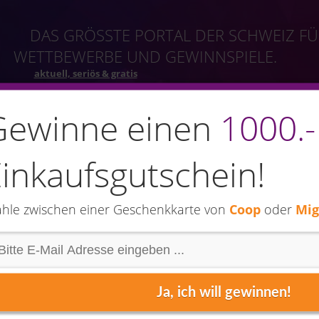
DAS GRÖSSTE PORTAL DER SCHWEIZ FÜ
WETTBEWERBE UND GEWINNSPIELE.
aktuell, seriös & gratis
Gewinne einen
1000.-
ADVENTSKALENDER
WETTBEWERBE
GRATISMUSTER
GELD VERD
ome
-
wettbewerbe365 – Glücks-Mail Anmeldung
inkaufsgutschein!
ettbewerbe365 – Glücks-Mail Anmeldun
hle zwischen einer Geschenkkarte von
Coop
oder
Mig
Ja, ich will gewinnen!