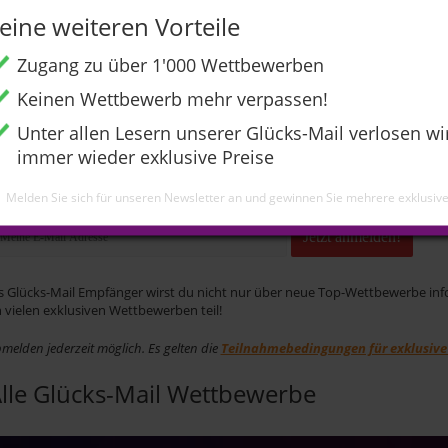
ine weiteren Vorteile
Zugang zu über 1'000 Wettbewerben
Keinen Wettbewerb mehr verpassen!
Unter allen Lesern unserer Glücks-Mail verlosen wi
immer wieder exklusive Preise
etzt anmelden und tolle Preise gewinnen!
Melden Sie sich für unseren Newsletter an und gewinnen Sie mehrere exklusive
s Glücks-Mail Empfänger wirst du nicht nur über neue Top-Wettbewerbe in
 vielen exklusiven Wettbewerben teil!
melden jederzeit möglich. Es gelten die
Teilnahmebedingungen für exklusiv
lle Glücks-Mail Wettbewerbe