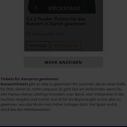
2 x 2 Tender Tickets für das
Konzert in Zürich gewinnen
bis April 25th, 2018
MITMACHEN
MEHR ERFAHREN
MEHR ANZEIGEN
Tickets für Konzerte gewinnen!
Konzerttickets
gibt es viele zu gewinnen! Wir sammeln alle an einer Stelle
für Dich, damit Du nichts verpasst. Es geht fast am einfachsten, wenn Du
den Namen deines Lieblings-Künstlers resp. Band, oder Interpreten in die
Suchbox eingibst und suchst. Von ACDC bis Beyoncé gibt es fast alles zu
gewinnen, was das Musik-Herz höher Schlagen lässt. Viel Spass und &
Glück bei den Wettbewerben!