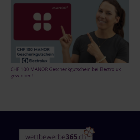
CHF 100 MANOR Geschenkgutschein bei Electrolux
gewinnen!