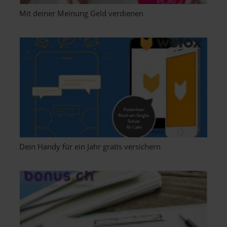
Mit deiner Meinung Geld verdienen
Dein Handy für ein Jahr gratis versichern