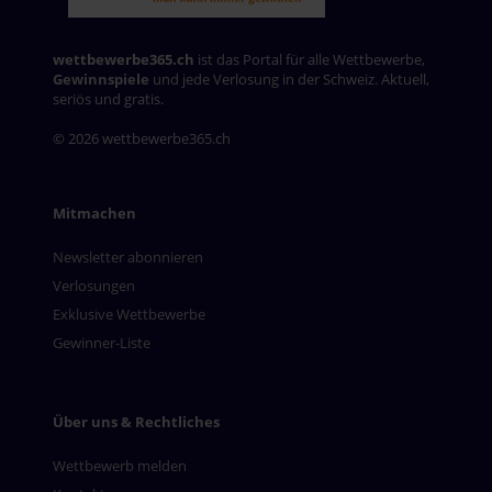
wettbewerbe365.ch
ist das Portal für alle Wettbewerbe,
Gewinnspiele
und jede Verlosung in der Schweiz. Aktuell,
seriös und gratis.
© 2026 wettbewerbe365.ch
Mitmachen
Newsletter abonnieren
Verlosungen
Exklusive Wettbewerbe
Gewinner-Liste
Über uns & Rechtliches
Wettbewerb melden