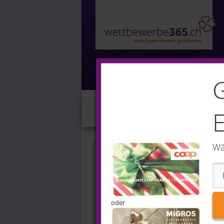
H
E
Wä
Spannende Wettbewerbe
KURZ VOR SCHLUSS
En
NEUSTE WETTBEWERBE
UNSERE TIPPS
oder