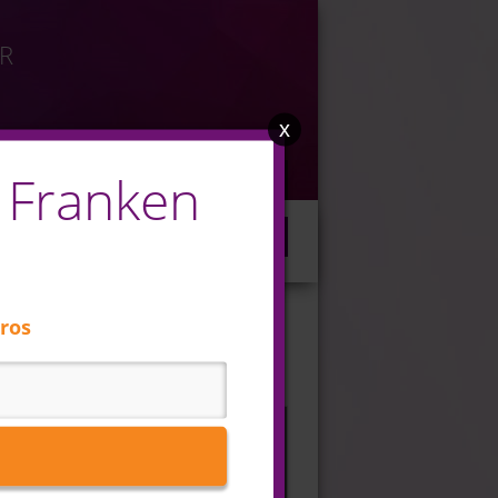
R
x
 Franken
IENEN
EXKLUSIVE WETTBEWERBE
ros