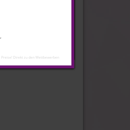
M
Continental Pneus im Wert
von CHFG 2’000.- gewinnen
r
bis Mai 31st, 2018
MITMACHEN
MEHR ERFAHREN
 Preise!
Direkt zu den Wettbewerben