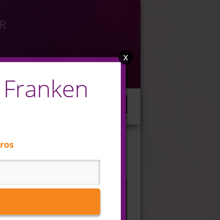
R
x
 Franken
IENEN
EXKLUSIVE WETTBEWERBE
ros