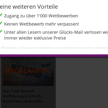
ine weiteren Vorteile
Zugang zu über 1'000 Wettbewerben
Eine private Wonder
Woman 1984 – Vorstellu
Keinen Wettbewerb mehr verpassen!
bei EMP gewinnen!
Unter allen Lesern unserer Glücks-Mail verlosen wi
bis November 15th, 2020
immer wieder exklusive Preise
MITMACHEN
MEHR ERFAHREN
Melden Sie sich für unseren Newsletter an und gewinnen Sie mehrere exklusive
Star Trek Beyond
Vorführung in Zürich,
Kinotickets und mehr
gewinnen