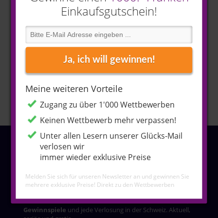
Einkaufsgutschein!
Reisegutscheine im Wert von CHF
7‘800.- gewinnen
Ja, ich will gewinnen!
Meine weiteren Vorteile
MEHR ERFAHREN
Zugang zu über 1'000 Wettbewerben
Keinen Wettbewerb mehr verpassen!
Unter allen Lesern unserer Glücks-Mail
verlosen wir
immer wieder exklusive Preise
Melden Sie sich für unseren Newsletter an und gewinnen Sie
mehrere exklusive Preise!
Direkt zu den Wettbewerben
wettbewerbe365.ch
ist das Portal für alle Wettbewerbe,
Gewinnspiele
und jede Verlosung in der Schweiz. Aktuell,