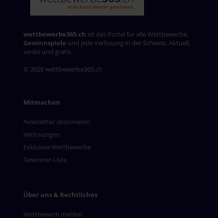
wettbewerbe365.ch
ist das Portal für alle Wettbewerbe,
Gewinnspiele
und jede Verlosung in der Schweiz. Aktuell,
seriös und gratis.
© 2026 wettbewerbe365.ch
Mitmachen
Newsletter abonnieren
Verlosungen
Exklusive Wettbewerbe
Gewinner-Liste
Über uns & Rechtliches
Wettbewerb melden