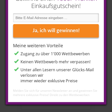
Einkaufsgutschein!
Eine Reise nach Las Vegas mit TUI
gewinnen
Ja, ich will gewinnen!
bis Februar 14th, 2020
Meine weiteren Vorteile
MITMACHEN
MEHR ERFAHREN
Zugang zu über 1'000 Wettbewerben
Keinen Wettbewerb mehr verpassen!
Unter allen Lesern unserer Glücks-Mail
verlosen wir
immer wieder exklusive Preise
Melden Sie sich für unseren Newsletter an und gewinnen Sie
mehrere exklusive Preise!
Direkt zu den Wettbewerben