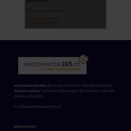
gewinnen
bis Juni 27th, 2016
MEHR ERFAHREN
wettbewerbe365.ch
ist das Portal für alle Wettbewerbe,
Gewinnspiele
und jede Verlosung in der Schweiz. Aktuell,
seriös und gratis.
© 2026 wettbewerbe365.ch
Mitmachen