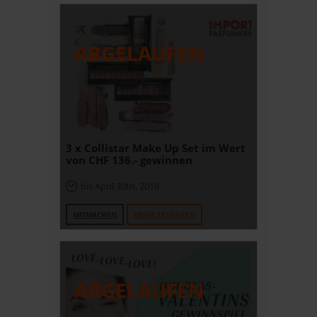
3 x Collistar Make Up Set im Wert
von CHF 136.- gewinnen
bis April 30th, 2018
MITMACHEN
MEHR ERFAHREN