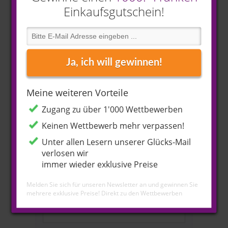
Einkaufsgutschein!
Einen Solitaire Anhänger von
Swarovski gewinnen
Ja, ich will gewinnen!
bis August 31st, 2016
Meine weiteren Vorteile
MEHR ERFAHREN
Zugang zu über 1'000 Wettbewerben
Keinen Wettbewerb mehr verpassen!
Unter allen Lesern unserer Glücks-Mail
verlosen wir
immer wieder exklusive Preise
Melden Sie sich für unseren Newsletter an und gewinnen Sie
mehrere exklusive Preise!
Direkt zu den Wettbewerben